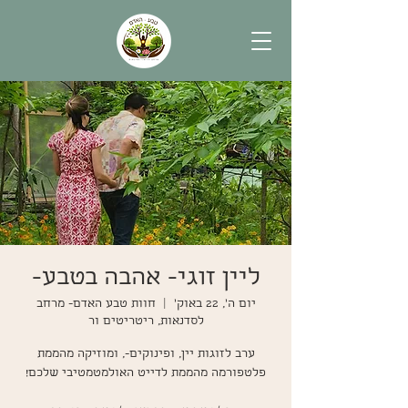
ליין זוגי- אהבה בטבע-
יום ה׳, 22 באוק׳
  |  
חוות טבע האדם- מרחב
לסדנאות, ריטריטים ור