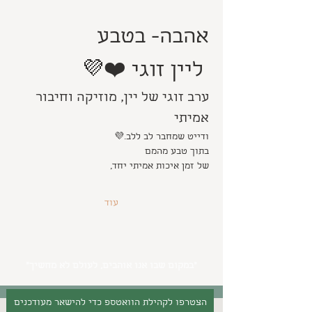
אהבה- בטבע
 ליין זוגי ❤️💜
ערב זוגי של יין, מוזיקה וחיבור 
אמיתי
ודייט שמחבר לב ללב.💜
בתוך טבע מהמם
של זמן איכות אמיתי יחד,
עוד
״במקום שבו אנו אוהבים, לעולם לא מחשיך״
הצטרפו לקהילת הוואטספ כדי להישאר מעודכנים