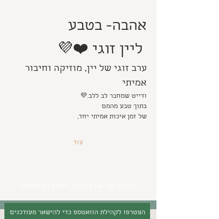
אהבה- בטבע
 ליין זוגי ❤️💜
ערב זוגי של יין, מוזיקה וחיבור 
אמיתי
ודייט שמחבר לב ללב.💜
בתוך טבע מהמם
של זמן איכות אמיתי יחד,
עוד
״במקום שבו אנו אוהבים, לעולם לא מחשיך״
הצטרפו לקהילת הוואטספ כדי להישאר מעודכנים