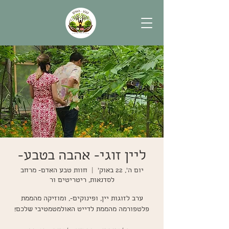
ליין זוגי- אהבה בטבע-
יום ה׳, 22 באוק׳
  |  
חוות טבע האדם- מרחב
לסדנאות, ריטריטים ור