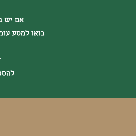
אם יש ב
בואו למסע עומ
ז
להסכ