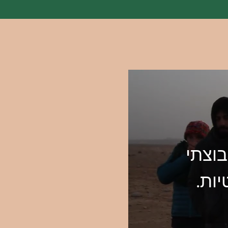
ג. תהליך קבוצתי
סע ושבטיות.