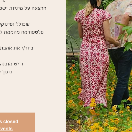
is closed
events