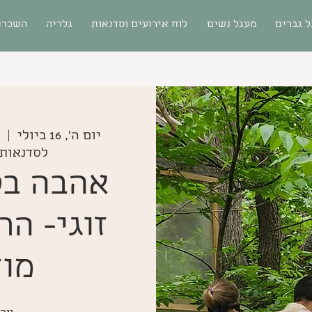
 גברים
מעגל נשים
לוח אירועים וסדנאות
גלריה
השכרת
יום ה׳, 16 ביולי
  |  
לסדנאות,
אהבה בטב
זוגי- הר
מוז