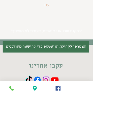
עוד
״במקום שבו אנו אוהבים, לעולם לא מחשיך״
הצטרפו לקהילת הוואטספ כדי להישאר מעודכנים
עקבו אחרינו
פרטי קשר
, ניר צבי
7290500