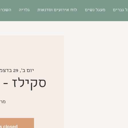
 גברים
מעגל נשים
לוח אירועים וסדנאות
גלריה
השכרת
יום ב׳, 29 בדצמ׳
סקילז - 
מרח
is closed