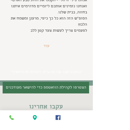
אנחנו גילי ורחלי - הקמנו את חוות טבע האדם- 
ואנחנו נזמינים אותכם ליומיים מדהימים איתנו 
בחווה, בבית שלנו.
הסופ"ש הזה הוא כל כך כיפי, מרענן ומשמח את 
הלב!!!
לפעמים צריך לעשות צעד קטן ללב 
עוד
״במקום שבו אנו אוהבים, לעולם לא מחשיך״
הצטרפו לקהילת הוואטספ כדי להישאר מעודכנים
עקבו אחרינו