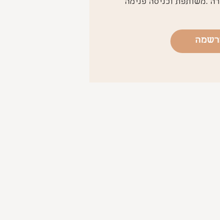
ה .משותפת וכניסה פנימה
רשמה