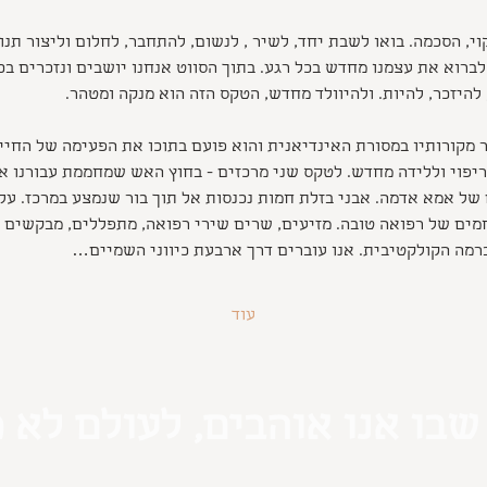
ניקוי, הסכמה. בואו לשבת יחד, לשיר , לנשום, להתחבר, לחלום וליצור תנ
לברוא את עצמנו מחדש בכל רגע. בתוך הסווט אנחנו יושבים ונזכרים בכו
להיזכר, להיות. ולהיוולד מחדש, הטקס הזה הוא מנקה ומטהר. 
 מקורותיו במסורת האינדיאנית והוא פועם בתוכו את הפעימה של החיי
ריפוי וללידה מחדש. לטקס שני מרכזים - בחוץ האש שמחממת עבורנו את
 של אמא אדמה. אבני בזלת חמות נכנסות אל תוך בור שנמצע במרכז. על
מים של רפואה טובה. מזיעים, שרים שירי רפואה, מתפללים, מבקשים א
ברמה הקולקטיבית. אנו עוברים דרך ארבעת כיווני השמיים…
עוד
שבו אנו אוהבים, לעולם לא 