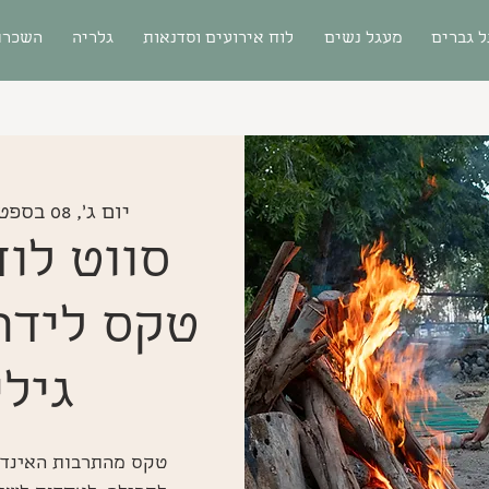
 גברים
מעגל נשים
לוח אירועים וסדנאות
גלריה
השכרת
יום ג׳, 08 בספט׳
סווט לוד
טקס לידה
גילי
טקס מהתרבות האינדיא