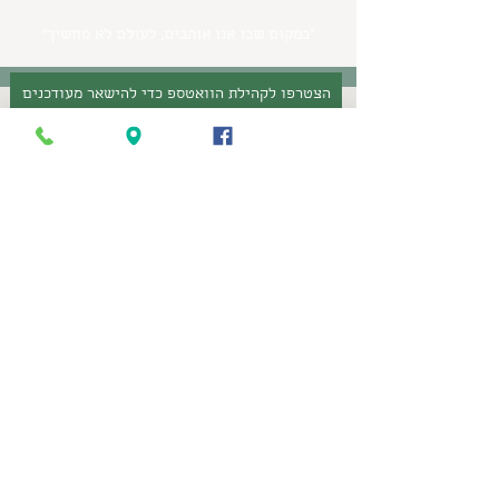
״במקום שבו אנו אוהבים, לעולם לא מחשיך״
הצטרפו לקהילת הוואטספ כדי להישאר מעודכנים
עקבו אחרינו
פרטי קשר
, ניר צבי
7290500
054-833-1255