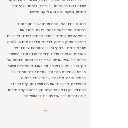
ונזכרים בכוחות שלנו, בגעגוע שבתוכנו ולפשטות 
שלנו. בואו להתנקות , להיזכר, להיות. ולהיוולד 
מחדש, הטקס הזה הוא מנקה ומטהר. 
הסווט לודג' הוא טקס עתיק אשר מקורותיו 
במסורת האינדיאנית והוא פועם בתוכו את 
הפעימה של החיים. בטקס נפתחת בפנינו אפשרות 
לחיבור עמוק פנימה, לריפוי וללידה מחדש. לטקס 
שני מרכזים - בחוץ האש שמחממת עבורנו את 
האבנים ושומרת עלינו ובפנים מבנה עגול המשול 
לרחם של אמא אדמה. אבני בזלת חמות נכנסות אל 
תוך בור שנמצע במרכז. על האבנים מפזרים עשבי 
מרפא ושופכים מים וכך עולים אדים חמים של 
רפואה טובה. מזיעים, שרים שירי רפואה, 
מתפללים, מבקשים את מה שאנו זקוקים לו כדי 
להירפא, הן ברמה האישית והן ברמה הקולקטיבית. 
אנו עוברים דרך ארבעת כיווני השמיים…
עוד