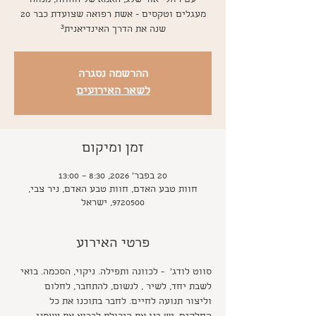
עם רחלי אור שלג, האמא של החווה, מנחה
מעגלים וטקסים - אשת רפואה שצועדת כבר 20
שנה את הדרך האינדיאנית³
ההרשמה נסגרה
לשאר האירועים
זמן ומיקום
20 בפבר׳ 2026, 8:30 – 13:00
חוות טבע האדם, חוות טבע האדם, ניר צבי,
9720500, ישראל
פרטי האירוע
סווט לודג'  - לכוונה ותפילה. ניקוי, הסכמה. בואי 
לשבת יחד, לשיר , לנשום, להתחבר, לחלום 
וליצור תנועה לחיים. לחבר בתוכנו את כל 