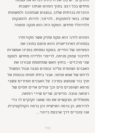
החלקים. יש בנו את היכולת לברוא את עצמנו 
מחדש בכל רגע. בתוך הסווט אנחנו יושבות 
ונזכרות בכוחות שלנו, בגעגוע שבתוכנו ולפשטות 
שלנו. בואי להתנקות , להיזכר, להיות. להתנקות 
ולהיוולד מחדש, הטקס הזה הוא מנקה ומטהר.
הסווט לודג' הוא טקס עתיק אשר מקורותיו 
במסורת האינדיאנית והוא פועם בתוכו את 
הפעימה של החיים. בטקס נפתחת בפנינו אפשרות 
לחיבור עמוק פנימה, לריפוי וללידה מחדש. לטקס 
שני מרכזים - בחוץ האש שמחממת עבורנו את 
האבנים ושומרת עלינו ובפנים מבנה עגול המשול 
לרחם של אמא אדמה. אבני בזלת חמות נכנסות אל 
תוך בור שנמצע במרכז. על האבנים מפזרים עשבי 
מרפא ושופכים מים וכך עולים אדים חמים של 
רפואה טובה. מזיעים, שרים שירי רפואה, 
מתפללים, מבקשים את מה שאנו זקוקים לו כדי 
להירפא, הן ברמה האישית והן ברמה הקולקטיבית. 
אנו עוברים דרך ארבעת כיווני…
עוד