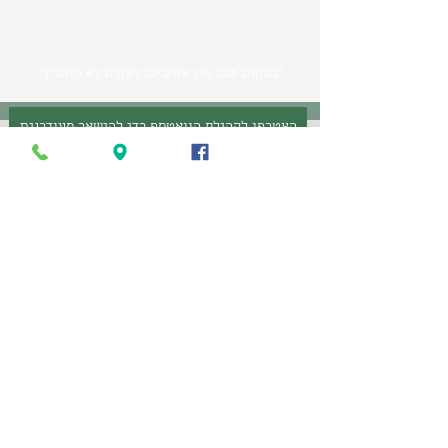
״במקום שבו אנו אוהבים, לעולם לא מחשיך״
הצטרפו לקהילת הוואטספ כדי להישאר מעודכנים
עקבו אחרינו
פרטי קשר
, ניר צבי
7290500
054-833-1255