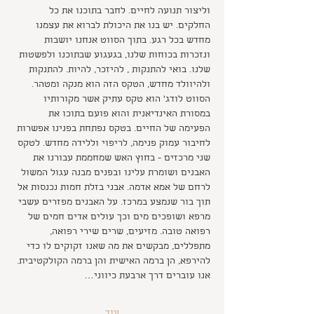
וליצור תנועה לחיים. לחבר בתוכנו את כל 
החלקים. יש בנו את היכולת לברוא את עצמנו 
מחדש בכל רגע. בתוך הסווט אנחנו יושבות 
ונזכרות בכוחות שלנו, בגעגוע שבתוכנו ולפשטות 
שלנו. בואי להתנקות , להיזכר, להיות. להתנקות 
ולהיוולד מחדש, הטקס הזה הוא מנקה ומטהר.
הסווט לודג' הוא טקס עתיק אשר מקורותיו 
במסורת האינדיאנית והוא פועם בתוכו את 
הפעימה של החיים. בטקס נפתחת בפנינו אפשרות 
לחיבור עמוק פנימה, לריפוי וללידה מחדש. לטקס 
שני מרכזים - בחוץ האש שמחממת עבורנו את 
האבנים ושומרת עלינו ובפנים מבנה עגול המשול 
לרחם של אמא אדמה. אבני בזלת חמות נכנסות אל 
תוך בור שנמצע במרכז. על האבנים מפזרים עשבי 
מרפא ושופכים מים וכך עולים אדים חמים של 
רפואה טובה. מזיעים, שרים שירי רפואה, 
מתפללים, מבקשים את מה שאנו זקוקים לו כדי 
להירפא, הן ברמה האישית והן ברמה הקולקטיבית. 
אנו עוברים דרך ארבעת כיווני…
עוד