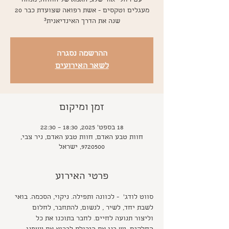
עם רחלי אור שלג, האמא של החווה, מנחה
מעגלים וטקסים - אשת רפואה שצועדת כבר 20
שנה את הדרך האינדיאנית³
ההרשמה נסגרה
לשאר האירועים
זמן ומיקום
18 בספט׳ 2025, 18:30 – 22:30
חוות טבע האדם, חוות טבע האדם, ניר צבי,
9720500, ישראל
פרטי האירוע
סווט לודג'  - לכוונה ותפילה. ניקוי, הסכמה. בואי 
לשבת יחד, לשיר , לנשום, להתחבר, לחלום 
וליצור תנועה לחיים. לחבר בתוכנו את כל 