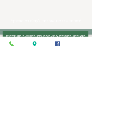
״במקום שבו אנו אוהבים, לעולם לא מחשיך״
הצטרפו לקהילת הוואטספ כדי להישאר מעודכנים
עקבו אחרינו
פרטי קשר
, ניר צבי
7290500
054-833-1255