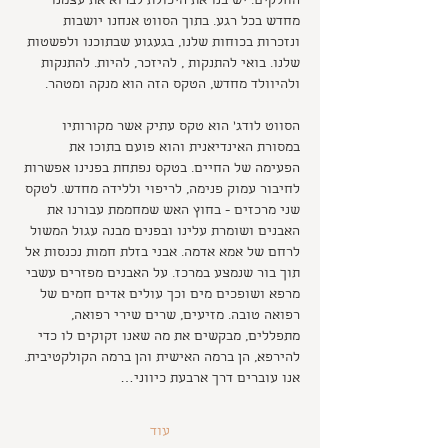
החלקים. יש בנו את היכולת לברוא את עצמנו 
מחדש בכל רגע. בתוך הסווט אנחנו יושבות 
ונזכרות בכוחות שלנו, בגעגוע שבתוכנו ולפשטות 
שלנו. בואי להתנקות , להיזכר, להיות. להתנקות 
ולהיוולד מחדש, הטקס הזה הוא מנקה ומטהר.
הסווט לודג' הוא טקס עתיק אשר מקורותיו 
במסורת האינדיאנית והוא פועם בתוכו את 
הפעימה של החיים. בטקס נפתחת בפנינו אפשרות 
לחיבור עמוק פנימה, לריפוי וללידה מחדש. לטקס 
שני מרכזים - בחוץ האש שמחממת עבורנו את 
האבנים ושומרת עלינו ובפנים מבנה עגול המשול 
לרחם של אמא אדמה. אבני בזלת חמות נכנסות אל 
תוך בור שנמצע במרכז. על האבנים מפזרים עשבי 
מרפא ושופכים מים וכך עולים אדים חמים של 
רפואה טובה. מזיעים, שרים שירי רפואה, 
מתפללים, מבקשים את מה שאנו זקוקים לו כדי 
להירפא, הן ברמה האישית והן ברמה הקולקטיבית. 
אנו עוברים דרך ארבעת כיווני…
עוד